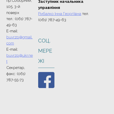
пр.Соборний,
Заступник начальника
105, 3-й
управління
поверх
Рибалко Інна Георгіївна
тел.
тел.: (061) 787-
(061) 787-49-63
49-63
E-mail:
buvrzp@gmail.
СОЦ.
com
E-mail:
МЕРЕ
buvrzp@ukr.ne
ЖI
t
Секретар,
факс: (061)
787-55-73