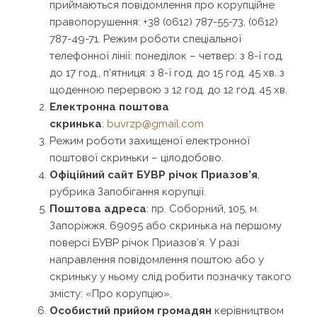
приймаються повідомлення про корупційне
правопорушення: +38 (0612) 787-55-73, (0612)
787-49-71. Режим роботи спеціальної
телефонної лінії: понеділок – четвер: з 8-ї год.
до 17 год., п’ятниця: з 8-ї год. до 15 год. 45 хв. з
щоденною перервою з 12 год. до 12 год. 45 хв.
Електронна поштова
скринька
:
buvrzp@gmail.com
Режим роботи захищеної електронної
поштової скриньки – цілодобово.
Офіційний сайт БУВР річок Приазов’я
,
рубрика Запобігання корупції.
Поштова адреса
: пр. Соборний, 105, м.
Запоріжжя, 69095 або скринька на першому
поверсі БУВР річок Приазов’я. У разі
направлення повідомлення поштою або у
скриньку у ньому слід робити позначку такого
змісту: «Про корупцію».
Особистий прийом громадян
керівництвом