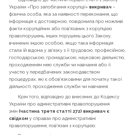
України «Про запобігання корупції»
викривач
–
фізична особа, яка за наявності переконання, що
інформація є достовірною, повідомила про можливі
факти корупційних або пов’язаних з корупцією
правопорушень, інших порушень цього Закону,
вчинених іншою особою, якщо така інформація
стала їй відома у зв’язку з її трудовою, професійною,
господарською, громадською, науковою діяльністю,
проходженням нею служби чи навчання або її
участю у передбачених законодавством
процедурах, які є обов’язковими для початку такої
діяльності, проходження служби чи навчання.
Крім того, відповідно до внесених до Кодексу
України про адміністративні правопорушення
змін
(частина третя статті 272) викривач є
свідком
у справах про адміністративні
правопорушення, пов’язані з корупцією.