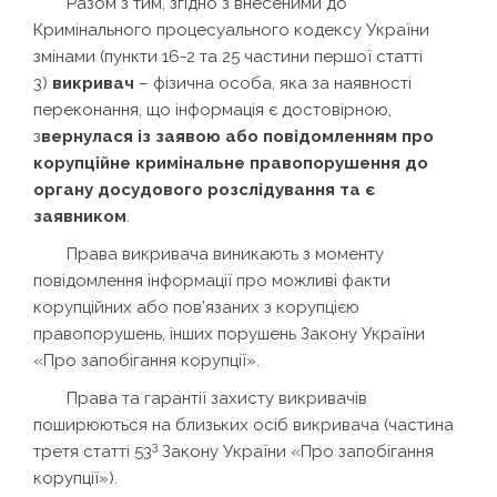
Разом з тим, згідно з внесеними до
Кримінального процесуального кодексу України
змінами (пункти 16-2 та 25 частини першої статті
3)
викривач
– фізична особа, яка за наявності
переконання, що інформація є достовірною,
з
вернулася із заявою або повідомленням про
корупційне кримінальне правопорушення до
органу досудового розслідування та є
заявником
.
Права викривача виникають з моменту
повідомлення інформації про можливі факти
корупційних або пов’язаних з корупцією
правопорушень, інших порушень Закону України
«Про запобігання корупції».
Права та гарантії захисту викривачів
поширюються на близьких осіб викривача (частина
3
третя статті 53
Закону України «Про запобігання
корупції»).