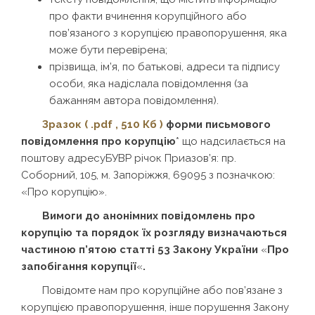
про факти вчинення корупційного або
пов’язаного з корупцією правопорушення, яка
може бути перевірена;
прізвища, ім’я, по батькові, адреси та підпису
особи, яка надіслала повідомлення (за
бажанням автора повідомлення).
Зразок ( .pdf , 510 Кб )
форми письмового
повідомлення про корупцію
* що надсилається на
поштову адресуБУВР річок Приазов’я: пр.
Соборний, 105, м. Запоріжжя, 69095 з позначкою:
«Про корупцію».
Вимоги до анонімних повідомлень про
корупцію та порядок їх розгляду визначаються
частиною п’ятою статті 53 Закону України
«
Про
запобігання корупції
«
.
Повідомте нам про корупційне або пов’язане з
корупцією правопорушення, інше порушення Закону