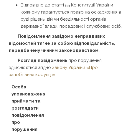
Відповідно до статті 55 Конституції України
кожному гарантується право на оскарження в
суді рішень, дій чи бездіяльності органів
державної влади, посадових і службових осіб.
Повідомлення завідомо неправдивих
відомостей тягне за собою відповідальність,
передбачену чинним законодавством.
Розгляд повідомлень
про порушення
здійснюється згідно
Закону України «Про
запобігання корупції»
.
Особа
уповноважена
приймати та
розглядати
повідомлення
про
порушення