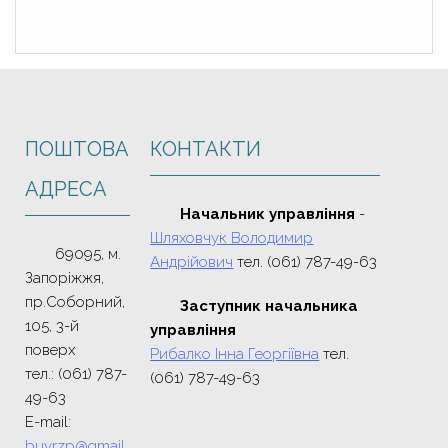
ПОШТОВА
КОНТАКТИ
АДРЕСА
Начальник управління
-
Шляховчук Володимир
69095, м.
Андрійович
тел. (061) 787-49-63
Запоріжжя,
пр.Соборний,
Заступник начальника
105, 3-й
управління
поверх
Рибалко Інна Георгіївна
тел.
тел.: (061) 787-
(061) 787-49-63
49-63
E-mail:
buvrzp@gmail.