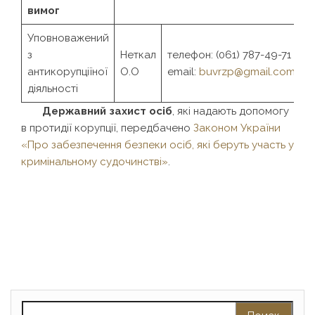
вимог
Уповноважений
з
Неткал
телефон: (061) 787-49-71
антикорупціїної
О.О
email:
buvrzp@gmail.com
діяльності
Державний захист осіб
, які надають допомогу
в протидії корупції, передбачено
Законом України
«Про забезпечення безпеки осіб, які беруть участь у
кримінальному судочинстві»
.
Найти: