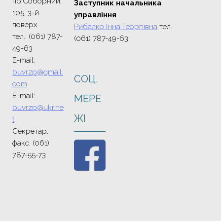
пр.Соборний,
Заступник начальника
105, 3-й
управління
поверх
Рибалко Інна Георгіївна
тел.
тел.: (061) 787-
(061) 787-49-63
49-63
E-mail:
buvrzp@gmail.
СОЦ.
com
E-mail:
МЕРЕ
buvrzp@ukr.ne
ЖI
t
Секретар,
факс: (061)
787-55-73