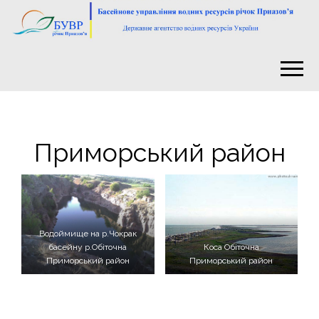
Приморський район
Водоймище на р.Чокрак
басейну р.Обіточна
Коса Обіточна
Приморський район
Приморський район