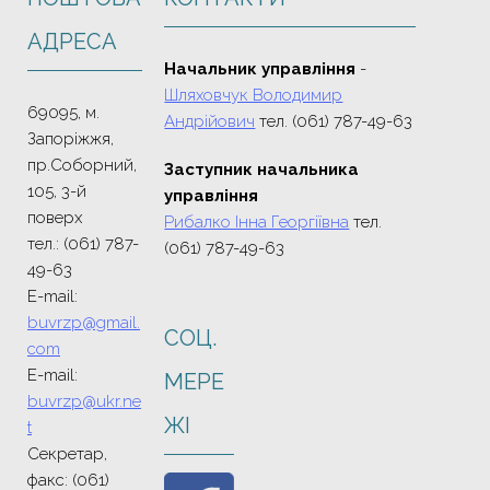
АДРЕСА
Начальник управління
-
Шляховчук Володимир
69095, м.
Андрійович
тел. (061) 787-49-63
Запоріжжя,
пр.Соборний,
Заступник начальника
105, 3-й
управління
поверх
Рибалко Інна Георгіївна
тел.
тел.: (061) 787-
(061) 787-49-63
49-63
E-mail:
buvrzp@gmail.
СОЦ.
com
E-mail:
МЕРЕ
buvrzp@ukr.ne
ЖI
t
Секретар,
факс: (061)