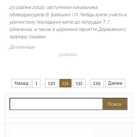
23 серпня 2012р. заступники начальника
облводресурсів В. Бабешко і О. Лебідь взяли участь в
урочистому покладанні квітів до погруддя Т. Г.
Шевченка, а також в церемонії підняття Державного
прапору України.
Детальніше
23.08.2012
Навигация по записям
Назад
1
…
130
131
132
…
139
Далее
Найти: