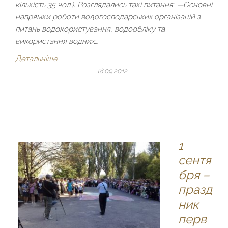
кількість 35 чол.). Розглядались такі питання: —Основні
напрямки роботи водогосподарських організацій з
питань водокористування, водообліку та
використання водних…
Детальніше
18.09.2012
1
сентя
бря –
празд
ник
перв