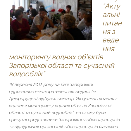
“Акту
альні
питан
ня з
веде
ння
моніторингу водних об’єктів
Запорізької області та сучасний
водооблік”
18 вересня 2012 року на базі Запорізької
гідрогеолого-меліоративної експедиції (м.
Дніпрорудне) відбувся семінар “Актуальні питання з
ведення моніторингу водних об’єктів Запорізької
області та сучасний водооблік”, на якому були
присутні представники Запорізького облводресурсів
та підвідомчих організацій облводресурсів (загальна