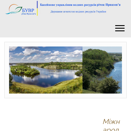
Міжн
арод