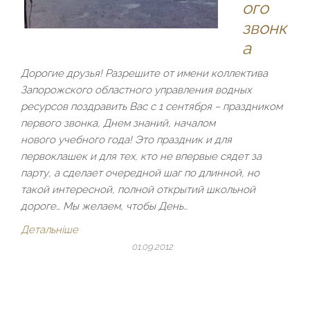
ого
звонк
а
Дорогие друзья! Разрешите от имени коллектива
Запорожского областного управления водных
ресурсов поздравить Вас с 1 сентября – праздником
первого звонка, Днем знаний, началом
нового учебного года! Это праздник и для
первоклашек и для тех, кто не впервые сядет за
парту, а сделает очередной шаг по длинной, но
такой интересной, полной открытий школьной
дороге… Мы желаем, чтобы День…
Детальніше
01.09.2012