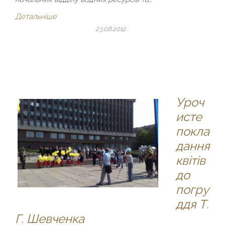
Детальніше
23.08.2012
Уроч
исте
покла
дання
квітів
до
погру
ддя Т.
Г. Шевченка