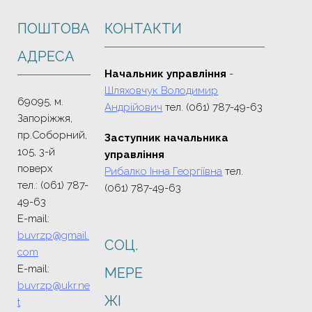
ПОШТОВА
КОНТАКТИ
АДРЕСА
Начальник управління
-
Шляховчук Володимир
69095, м.
Андрійович
тел. (061) 787-49-63
Запоріжжя,
пр.Соборний,
Заступник начальника
105, 3-й
управління
поверх
Рибалко Інна Георгіївна
тел.
тел.: (061) 787-
(061) 787-49-63
49-63
E-mail:
buvrzp@gmail.
СОЦ.
com
E-mail:
МЕРЕ
buvrzp@ukr.ne
ЖI
t