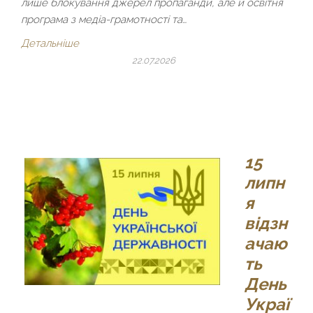
лише блокування джерел пропаганди, але й освітня
програма з медіа-грамотності та…
Детальніше
22.07.2026
15
липн
я
відзн
ачаю
ть
День
Украї