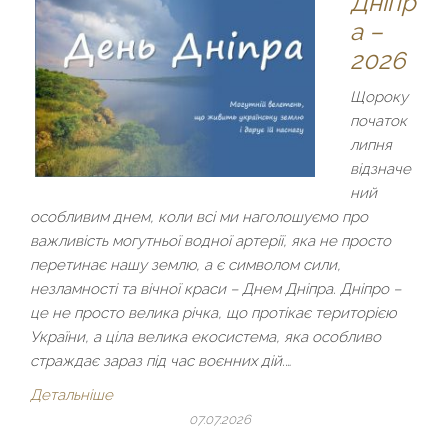
Дніпр
а –
2026
Щороку
початок
липня
відзначе
ний
особливим днем, коли всі ми наголошуємо про
важливість могутньої водної артерії, яка не просто
перетинає нашу землю, а є символом сили,
незламності та вічної краси – Днем Дніпра. Дніпро –
це не просто велика річка, що протікає територією
України, а ціла велика екосистема, яка особливо
страждає зараз під час воєнних дій.…
Детальніше
07.07.2026