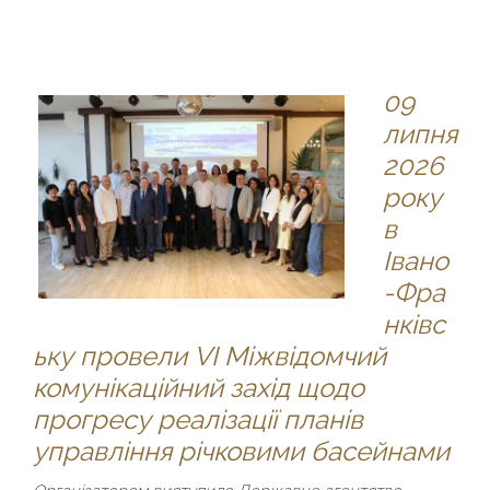
09
липня
2026
року
в
Івано
-Фра
нківс
ьку провели VІ Міжвідомчий
комунікаційний захід щодо
прогресу реалізації планів
управління річковими басейнами