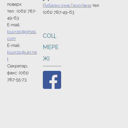
поверх
Рибалко Інна Георгіївна
тел.
тел.: (061) 787-
(061) 787-49-63
49-63
E-mail:
buvrzp@gmail.
СОЦ.
com
E-mail:
МЕРЕ
buvrzp@ukr.ne
ЖI
t
Секретар,
факс: (061)
787-55-73